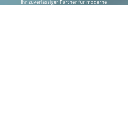
Ihr zuverlässiger Partner für moderne
Kassensysteme – Lernen Sie uns kennen.
IHRE EXPERTEN FÜR
GASTRONOMIEKASSEN IN
STUTTGART
Ob in Stuttgart, Baden-Württemberg oder
deutschlandweit
: Unsere Kunden
schätzen unsere offene, ehrliche Art, unser
Engagement und dass wir stets genau das
verkaufen, was ein Kunde wirklich braucht –
nicht mehr und nicht weniger. Man merkt