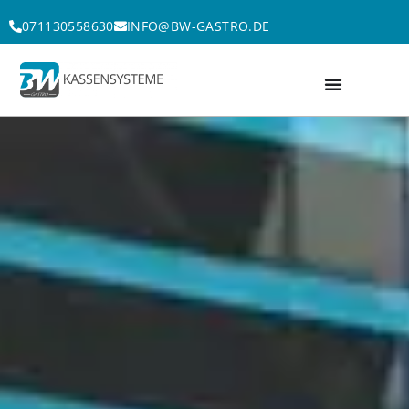
Zum
071130558630
INFO@BW-GASTRO.DE
Inhalt
springen