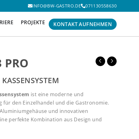
INFO@BW-GASTRO.DE
071130558630
RIERE
PROJEKTE
KONTAKT AUFNEHMEN
3 PRO
 KASSENSYSTEM
assensystem
ist eine moderne und
g für den Einzelhandel und die Gastronomie.
 Aluminiumgehäuse und innovativen
eine perfekte Kombination aus Design und