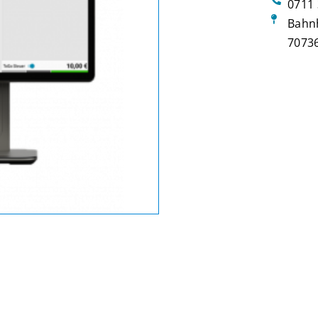
0711 
Bahn
70736