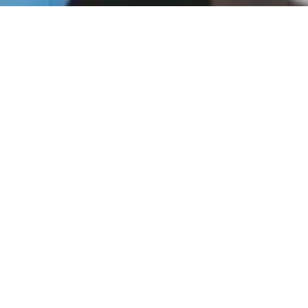
Starte deine vielversprechende Karriere bei BW
Gastro Kassensysteme und werde Teil unseres
Teams!
GEMEINSAM DIE
GASTRONOMIE
REVOLUTIONIEREN – WERDE
TEIL UNSERES ENGAGIERTEN
TEAMS!
Wir sind ein etabliertes
Kassenunternehmen und haben uns als Ziel
gesetzt, jeden Tag das Beste für unsere
Firma, unsere Kunden und unser Team zu
geben. Gastronomen brauchen