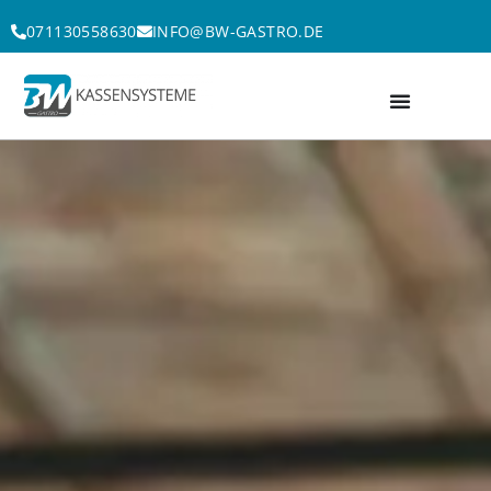
Zum
071130558630
INFO@BW-GASTRO.DE
Inhalt
springen