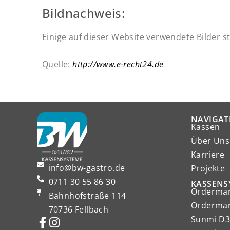
Bildnachweis:
Einige auf dieser Website verwendete Bilder
Quelle:
http://www.e-recht24.de
NAVIGAT
Kassen
Über Uns
Karriere
info@bw-gastro.de
Projekte
0711 30 55 86 30
KASSENS
Orderman
Bahnhofstraße 114
Orderman
70736 Fellbach
Sunmi D3