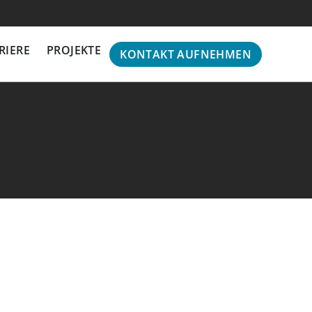
INFO@BW-GASTRO.DE
071130558630
RIERE
PROJEKTE
KONTAKT AUFNEHMEN