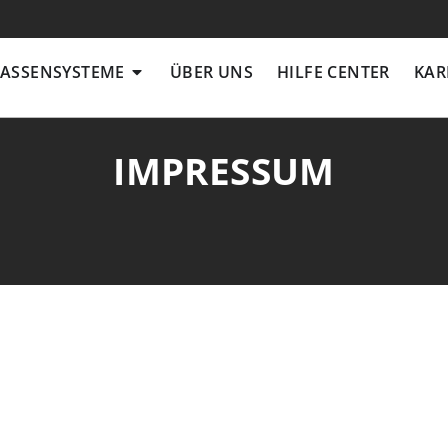
ZUVERLÄSSIGER SERVICE
ÖFFNE KASSENSYSTEME
ASSENSYSTEME
ÜBER UNS
HILFE CENTER
KAR
IMPRESSUM