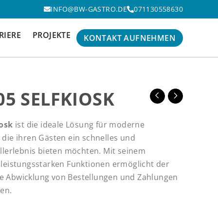
INFO@BW-GASTRO.DE
071130558630
RIERE
PROJEKTE
KONTAKT AUFNEHMEN
05 SELFKIOSK
iosk
ist die ideale Lösung für moderne
die ihren Gästen ein schnelles und
llerlebnis bieten möchten. Mit seinem
leistungsstarken Funktionen ermöglicht der
ente Abwicklung von Bestellungen und Zahlungen
en.