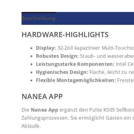
Beschreibung
HARDWARE-HIGHLIGHTS
Display:
32-Zoll kapazitiver Multi-Touchs
Robustes Design:
Staub- und wasserabwei
Leistungsstarke Komponenten:
Intel C
Hygienisches Design:
Flache, leicht zu r
Flexible Montagemöglichkeiten:
Freiste
NANEA APP
Die
Nanea App
ergänzt den Pulse KS05 Selfkiosk
Zahlungsprozessen. Sie ermöglicht Gästen ein 
Abläufe.