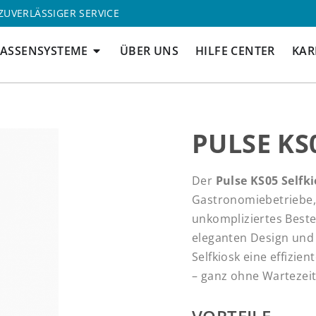
ZUVERLÄSSIGER SERVICE
ÖFFNE KASSENSYSTEME
ASSENSYSTEME
ÜBER UNS
HILFE CENTER
KAR
PULSE KS
Der
Pulse KS05 Selfk
Gastronomiebetriebe, 
unkompliziertes Beste
eleganten Design und 
Selfkiosk eine effizi
– ganz ohne Wartezeit