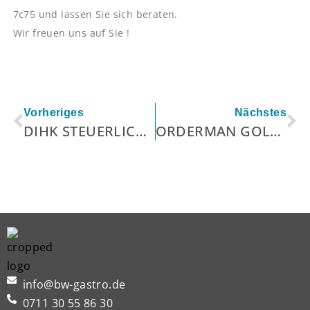
7c75 und lassen Sie sich beraten.
Wir freuen uns auf Sie !
Zurück
Nä
Vorheriges
Nächstes
DIHK STEUERLICHE ANFORDERUNGEN
ORDERMAN GOLD PARTNER
info@bw-gastro.de
0711 30 55 86 30