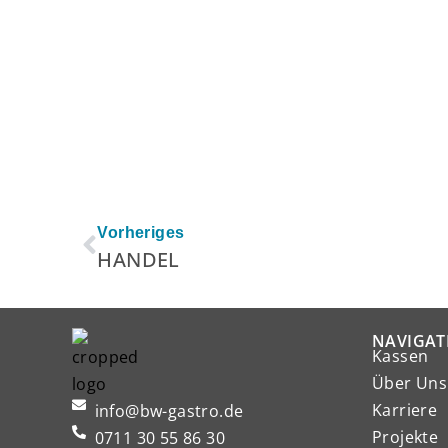
Zurück
Vorheriges
HANDEL
NAVIGAT
Kassen
Über Uns
Karriere
info@bw-gastro.de
Projekte
0711 30 55 86 30