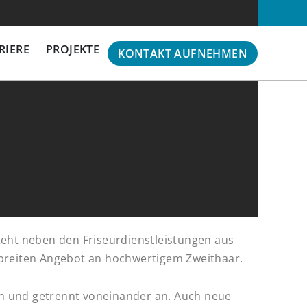
INFO@BW-GASTRO.DE
071130558630
RIERE
PROJEKTE
KONTAKT AUFNEHMEN
eht neben den Friseurdienstleistungen aus
breiten Angebot an hochwertigem Zweithaar.
ich und getrennt voneinander an. Auch neue