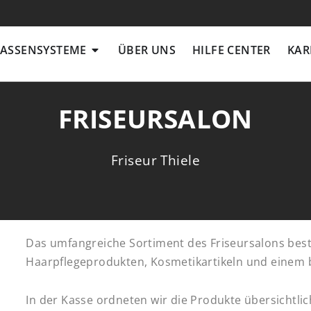
ZUVERLÄSSIGER SERVICE
ÖFFNE KASSENSYSTEME
ASSENSYSTEME
ÜBER UNS
HILFE CENTER
KAR
FRISEURSALON
Friseur Thiele
Das umfangreiche Sortiment des Friseursalons best
Haarpflegeprodukten, Kosmetikartikeln und einem 
In der Kasse ordneten wir die Produkte übersichtl