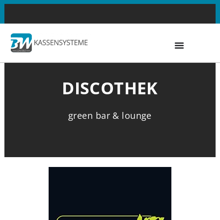
Zum
071130558630
INFO@BW-GASTRO.DE
Inhalt
springen
DISCOTHEK
green bar & lounge