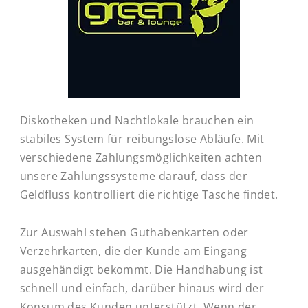
Diskotheken und Nachtlokale brauchen ein
stabiles System für reibungslose Abläufe. Mit
verschiedene Zahlungsmöglichkeiten achten
unsere Zahlungssysteme darauf, dass der
Geldfluss kontrolliert die richtige Tasche findet.
Zur Auswahl stehen Guthabenkarten oder
Verzehrkarten, die der Kunde am Eingang
ausgehändigt bekommt. Die Handhabung ist
schnell und einfach, darüber hinaus wird der
Konsum des Kunden unterstützt. Wenn der