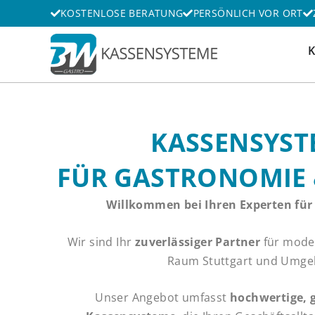
Zum
KOSTENLOSE BERATUNG
PERSÖNLICH VOR ORT
Inhalt
springen
K
KASSENSYST
FÜR GASTRONOMIE 
Willkommen bei Ihren Experten fü
Wir sind Ihr
zuverlässiger Partner
für mode
Raum Stuttgart und Umge
Unser Angebot umfasst
hochwertige, 