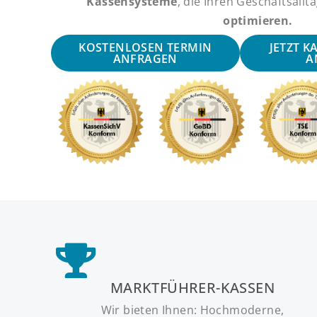
Kassensysteme
, die Ihren Geschäftsallt
optimieren.
KOSTENLOSEN TERMIN
JETZT K
ANFRAGEN
A
MARKTFÜHRER-KASSEN
Wir bieten Ihnen: Hochmoderne,