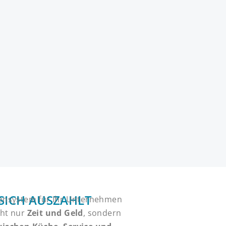
SICH AUSZAHLT
ensystem für Ihr Unternehmen
cht nur
Zeit und Geld
, sondern