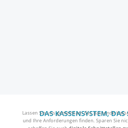
DAS KASSENSYSTEM, DAS 
Lassen Sie uns gemeinsam das passende Kass
und Ihre Anforderungen finden. Sparen Sie ni