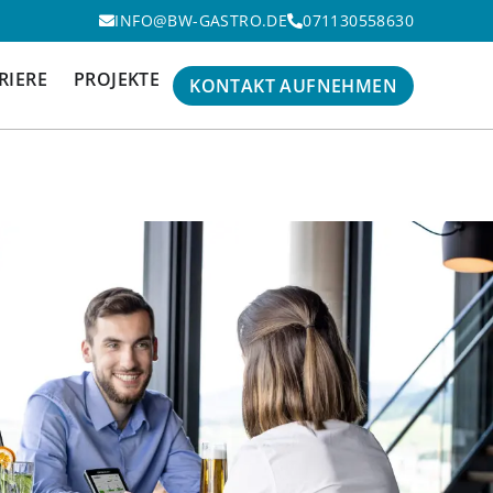
INFO@BW-GASTRO.DE
071130558630
RIERE
PROJEKTE
KONTAKT AUFNEHMEN