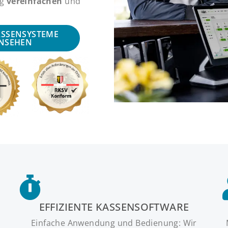
ag
vereinfachen
und
ASSENSYSTEME
NSEHEN
EFFIZIENTE KASSENSOFTWARE
Einfache Anwendung und Bedienung: Wir