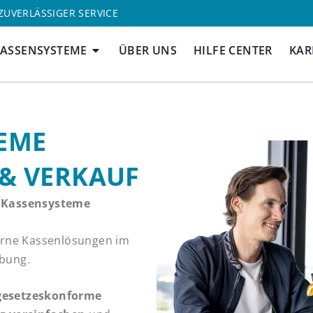
ZUVERLÄSSIGER SERVICE
ÖFFNE KASSENSYSTEME
ASSENSYSTEME
ÜBER UNS
HILFE CENTER
KAR
EME
& VERKAUF
r Kassensysteme
rne Kassenlösungen im
bung.
gesetzeskonforme