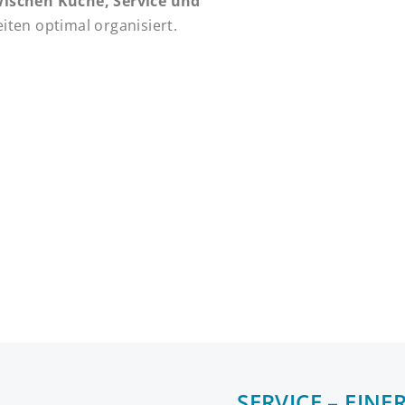
zwischen Küche, Service und
eiten optimal organisiert.
SERVICE – EIN